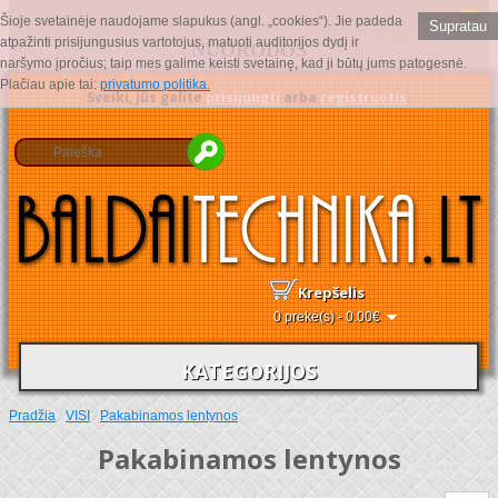
Kalba :
Šioje svetainėje naudojame slapukus (angl. „cookies“). Jie padeda
Supratau
atpažinti prisijungusius vartotojus, matuoti auditorijos dydį ir
NUORODOS
naršymo įpročius; taip mes galime keisti svetainę, kad ji būtų jums patogesnė.
Plačiau apie tai:
privatumo politika.
Sveiki, jūs galite
prisijungti
arba
registruotis
.
Krepšelis
0 prekė(s) - 0.00€
KATEGORIJOS
Pradžia
/
VISI
/
Pakabinamos lentynos
Pakabinamos lentynos