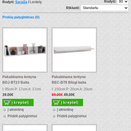
Rodyti:
Rodyti:
Sąrašą
/
Lentelę
Rikiuoti:
Prekių palyginimas (0)
Pakabinama lentyna
Pakabinama lentyna
BDJ-BT23 Balta
BEC-BT8 Blizgi balta
I: 95cm P: 17cm A: 17cm
I: 150cm P: 20cm A: 20cm
39.00€
69.00€
49.00€
Į atmintinę
Į atmintinę
Pridėti palyginimui
Pridėti palyginimui