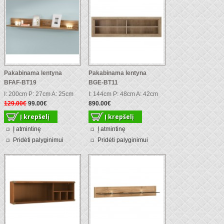
Pakabinama lentyna
Pakabinama lentyna
BFAF-BT19
BGE-BT11
I: 200cm P: 27cm A: 25cm
I: 144cm P: 48cm A: 42cm
129.00€
99.00€
890.00€
Į atmintinę
Į atmintinę
Pridėti palyginimui
Pridėti palyginimui