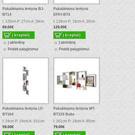
Pakabinama lentyna BJ-
Pakabinama lentyna
BT14
EFAY-BT4
I: 120cm P: 27cm A: 39cm
I: 139cm P: 19cm A: 20cm
69.00€
129.00€
Į atmintinę
Į atmintinę
Pridėti palyginimui
Pridėti palyginimui
Pakabinama lentyna LF-
Pakabinama lentyna MT-
BT164
BT329 Balta
I: 24cm P: 24cm A: 151cm
I: 161cm P: 18cm A: 65cm
59.00€
79.00€