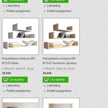
Į atmintinę
Į atmintinę
Pridėti palyginimui
Pridėti palyginimui
Pakabinama lentyna MT-
Pakabinama lentyna MT-
BT332 Balta
BT332 Sonomos ąžuolas
I: 40cm P: 18cm A: 11cm
I: 40cm P: 18cm A: 11cm
39.00€
39.00€
Į atmintinę
Į atmintinę
Pridėti palyginimui
Pridėti palyginimui