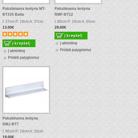
Pakabinama lentyna MT-
Pakabinama lentyna
BT335 Balta
RMF-BT12
I: 37cm P: 18cm A: 37cm
I: 80cm P: 19cm A: 20cm
13.00€
29.00€
Į atmintinę
Pridėti palyginimui
Į atmintinę
Pridėti palyginimui
Pakabinama lentyna
RMJ-BT7
I: 90cm P: 19cm A: 20cm
19.00€