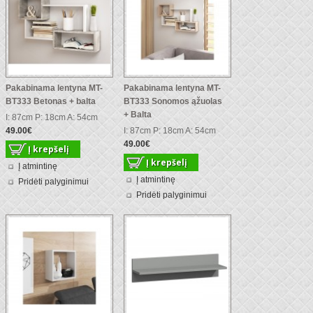
Pakabinama lentyna MT-
Pakabinama lentyna MT-
BT333 Betonas + balta
BT333 Sonomos ąžuolas
+ Balta
I: 87cm P: 18cm A: 54cm
49.00€
I: 87cm P: 18cm A: 54cm
49.00€
Į atmintinę
Į atmintinę
Pridėti palyginimui
Pridėti palyginimui