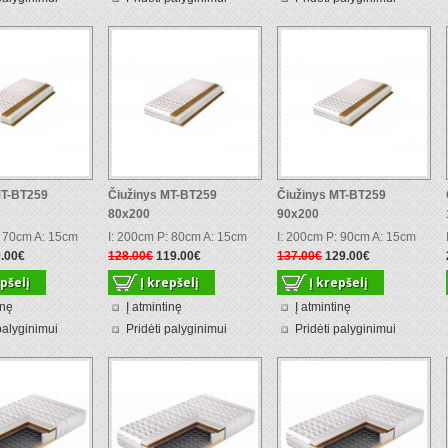
MT-BT259
Čiužinys MT-BT259
Čiužinys MT-BT259
80x200
90x200
: 70cm A: 15cm
I: 200cm P: 80cm A: 15cm
I: 200cm P: 90cm A: 15cm
.00€
128.00€
119.00€
137.00€
129.00€
inę
Į atmintinę
Į atmintinę
palyginimui
Pridėti palyginimui
Pridėti palyginimui