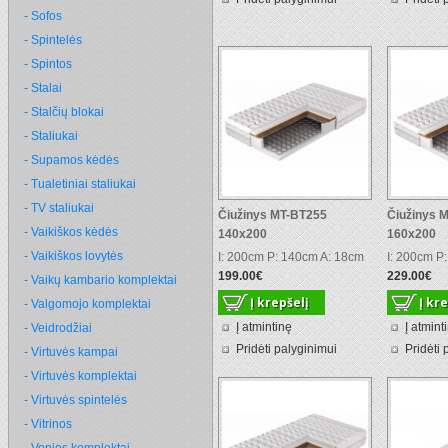
- Sofos
- Spintelės
- Spintos
- Stalai
- Stalčių blokai
- Staliukai
- Supamos kėdės
- Tualetiniai staliukai
- TV staliukai
Čiužinys MT-BT255
Čiužinys 
- Vaikiškos kėdės
140x200
160x200
- Vaikiškos lovytės
I: 200cm P: 140cm A: 18cm
I: 200cm P
199.00€
229.00€
- Vaikų kambario komplektai
- Valgomojo komplektai
Į atmintinę
Į atmint
- Veidrodžiai
Pridėti palyginimui
Pridėti 
- Virtuvės kampai
- Virtuvės komplektai
- Virtuvės spintelės
- Vitrinos