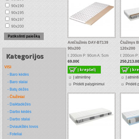
90x190
90x195
90x197
90x200
Patikslinti paiešką
Antčiužinis DAY-BT139
Čiužinys 
90x200
120x200
Kategorijos
I: 200cm P: 90cm A: 5cm
I: 200cm P
69.00€
250,213.0
VISI
- Baro kėdės
Į atmintinę
Į atmint
- Baro stalai
Pridėti palyginimui
Pridėti 
- Batų dėžės
- Čiužiniai
- Daiktadėžės
- Darbo kėdės
- Darbo stalai
- Dviaukštės lovos
- Foteliai