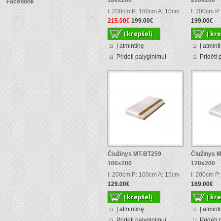
180x200
200x200
Facebook
I: 200cm P: 180cm A: 10cm
I: 200cm P
215.00€
199.00€
199.00€
Į atmintinę
Į atmint
Pridėti palyginimui
Pridėti 
Čiužinys MT-BT259
Čiužinys 
100x200
120x200
I: 200cm P: 100cm A: 15cm
I: 200cm P
129.00€
169.00€
Į atmintinę
Į atmint
Pridėti palyginimui
Pridėti 