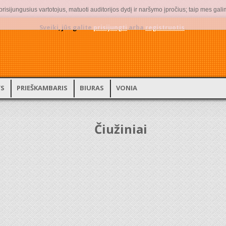
isijungusius vartotojus, matuoti auditorijos dydį ir naršymo įpročius; taip mes gali
Sveiki, jūs galite
prisijungti
arba
registruotis
.
YS
PRIEŠKAMBARIS
BIURAS
VONIA
Čiužiniai