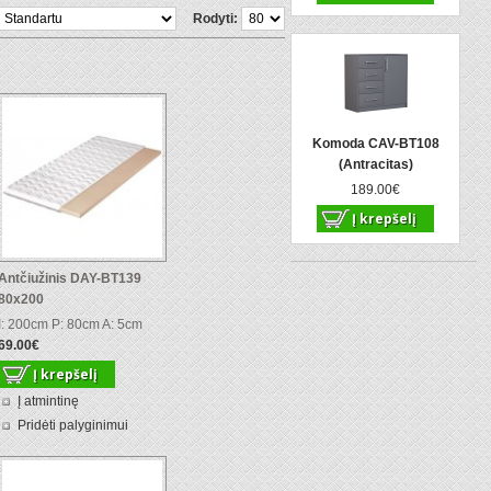
Rodyti:
Komoda CAV-BT108
(Antracitas)
189.00€
Antčiužinis DAY-BT139
80x200
I: 200cm P: 80cm A: 5cm
69.00€
Į atmintinę
Pridėti palyginimui