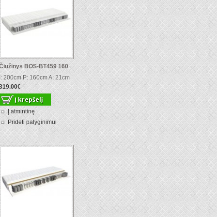
Čiužinys BOS-BT459 160
I: 200cm P: 160cm A: 21cm
319.00€
Į atmintinę
Pridėti palyginimui