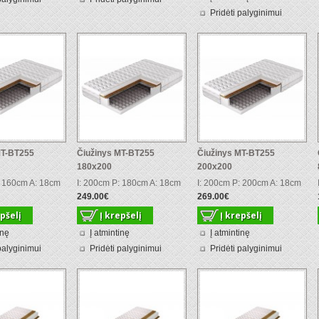
Pridėti palyginimui
MT-BT255
Čiužinys MT-BT255
Čiužinys MT-BT255
180x200
200x200
: 160cm A: 18cm
I: 200cm P: 180cm A: 18cm
I: 200cm P: 200cm A: 18cm
249.00€
269.00€
inę
Į atmintinę
Į atmintinę
palyginimui
Pridėti palyginimui
Pridėti palyginimui