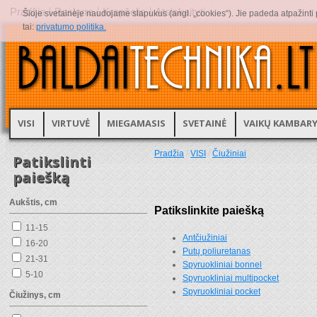
Pradžia
Paskyra
Krepšelis
Atsiskaityti
Šioje svetainėje naudojame slapukus (angl. „cookies“). Jie padeda atpažinti pr
tai:
privatumo politika.
VISI
VIRTUVĖ
MIEGAMASIS
SVETAINĖ
VAIKŲ KAMBAR
Pradžia
/
VISI
/
Čiužiniai
Patikslinti
paiešką
Aukštis, cm
Patikslinkite paiešką
11-15
Antčiužiniai
16-20
Putų poliuretanas
21-31
Spyruokliniai bonnel
5-10
Spyruokliniai multipocket
Spyruokliniai pocket
Čiužinys, cm