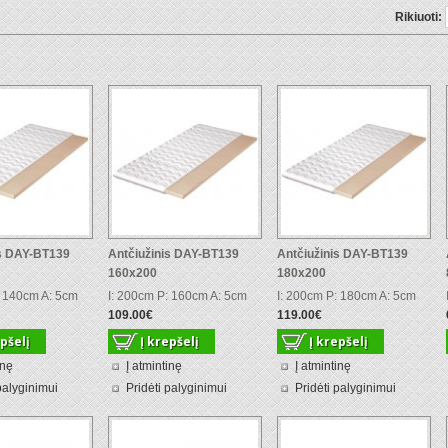
Rikiuoti:
is DAY-BT139
Antčiužinis DAY-BT139
Antčiužinis DAY-BT139
160x200
180x200
: 140cm A: 5cm
I: 200cm P: 160cm A: 5cm
I: 200cm P: 180cm A: 5cm
109.00€
119.00€
inę
Į atmintinę
Į atmintinę
palyginimui
Pridėti palyginimui
Pridėti palyginimui