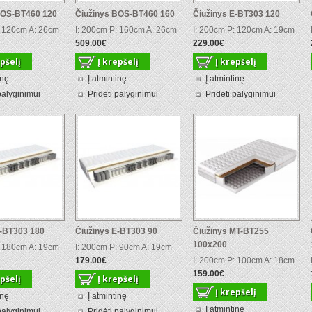
BOS-BT460 120
Čiužinys BOS-BT460 160
Čiužinys E-BT303 120
: 120cm A: 26cm
I: 200cm P: 160cm A: 26cm
I: 200cm P: 120cm A: 19cm
509.00€
229.00€
inę
Į atmintinę
Į atmintinę
palyginimui
Pridėti palyginimui
Pridėti palyginimui
E-BT303 180
Čiužinys E-BT303 90
Čiužinys MT-BT255
100x200
: 180cm A: 19cm
I: 200cm P: 90cm A: 19cm
179.00€
I: 200cm P: 100cm A: 18cm
159.00€
inę
Į atmintinę
Į atmintinę
palyginimui
Pridėti palyginimui