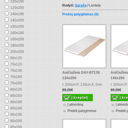
120x190
Rodyti:
Sąrašą
/
Lentelę
120x200
140x190
Prekių palyginimas (0)
140x200
150x200
160x190
160x200
180x200
200x200
60x120
70x120
70x140
Antčiužinis DAY-BT139
Antčiužin
70x160
120x200
140x200
70x200
I: 200cm P: 120cm A: 5cm
I: 200cm P
80x120
89.00€
99.00€
80x160
80x185
Į atmintinę
Į atmint
80x190
Pridėti palyginimui
Pridėti 
80x195
80x200
85x200