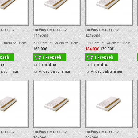
MT-BT257
Čiužinys MT-BT257
Čiužinys MT-BT257
120x200
140x200
: 100cm A: 10cm
I: 200cm P: 120cm A: 10cm
I: 200cm P: 140cm A: 10cm
169.00€
184.00€
179.00€
inę
Į atmintinę
Į atmintinę
palyginimui
Pridėti palyginimui
Pridėti palyginimui
MT-BT257
Čiužinys MT-BT257
Čiužinys MT-BT257