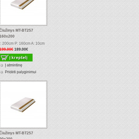
Čiužinys MT-BT257
160x200
I: 200cm P: 160cm A: 10cm
199.00€
189.00€
Į atmintinę
Pridėti palyginimui
Čiužinys MT-BT257