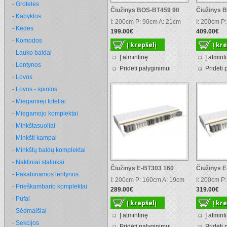
- Grotelės
Čiužinys BOS-BT459 90
Čiužinys 
- Kabyklos
I: 200cm P: 90cm A: 21cm
I: 200cm P
- Kėdės
199.00€
409.00€
- Komodos
- Lauko baldai
Į atmintinę
Į atmint
- Lentynos
Pridėti palyginimui
Pridėti 
- Lovos
- Lovos - spintos
- Miegamieji foteliai
- Miegamojo komplektai
- Minkštasuoliai
- Minkšti kampai
- Minkštų baldų komplektai
- Naktiniai staliukai
Čiužinys E-BT303 160
Čiužinys 
- Pakabinamos lentynos
I: 200cm P: 160cm A: 19cm
I: 200cm P
- Prieškambario komplektai
289.00€
319.00€
- Pufai
- Sėdmaišiai
Į atmintinę
Į atmint
- Sekcijos
Pridėti palyginimui
Pridėti 