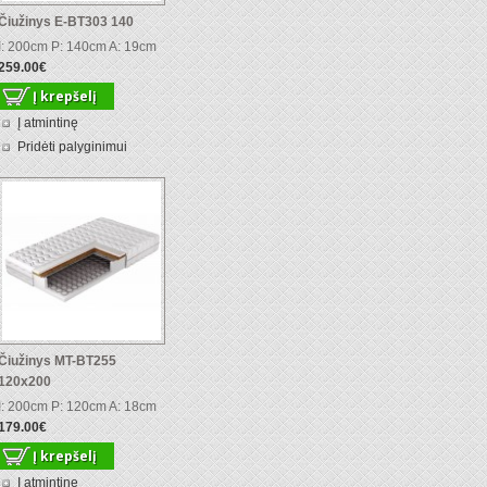
Čiužinys E-BT303 140
I: 200cm P: 140cm A: 19cm
259.00€
Į atmintinę
Pridėti palyginimui
Čiužinys MT-BT255
120x200
I: 200cm P: 120cm A: 18cm
179.00€
Į atmintinę