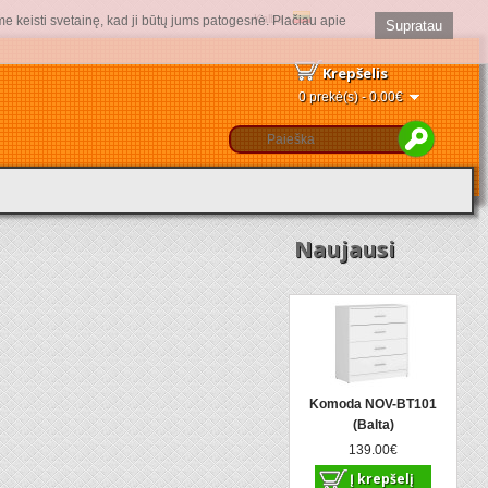
Kalba :
me keisti svetainę, kad ji būtų jums patogesnė. Plačiau apie
Supratau
Krepšelis
0 prekė(s) - 0.00€
Naujausi
Komoda NOV-BT101
(Balta)
139.00€