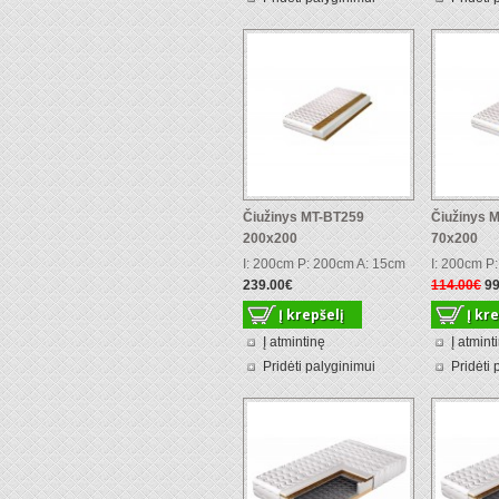
Čiužinys MT-BT259
Čiužinys 
200x200
70x200
I: 200cm P: 200cm A: 15cm
I: 200cm P
239.00€
114.00€
99
Į atmintinę
Į atmint
Pridėti palyginimui
Pridėti 