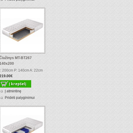
Čiužinys MT-BT267
140x200
I: 200cm P: 140cm A: 22cm
219.00€
Į atmintinę
Pridėti palyginimui