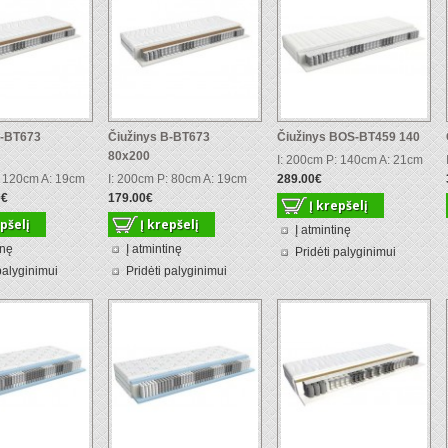
B-BT673
Čiužinys B-BT673
Čiužinys BOS-BT459 140
80x200
I: 200cm P: 140cm A: 21cm
: 120cm A: 19cm
I: 200cm P: 80cm A: 19cm
289.00€
0€
179.00€
Į atmintinę
inę
Į atmintinę
Pridėti palyginimui
palyginimui
Pridėti palyginimui