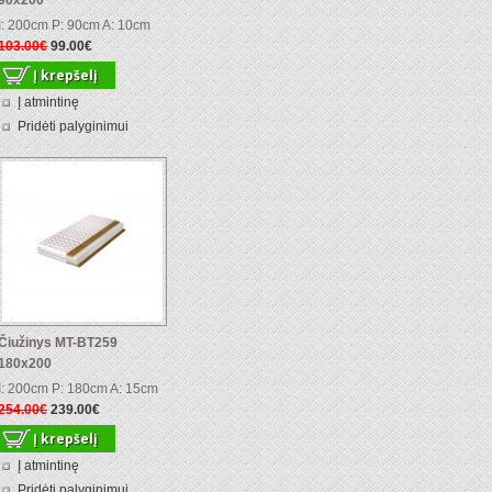
90x200
I: 200cm P: 90cm A: 10cm
103.00€
99.00€
Į atmintinę
Pridėti palyginimui
Čiužinys MT-BT259
180x200
I: 200cm P: 180cm A: 15cm
254.00€
239.00€
Į atmintinę
Pridėti palyginimui