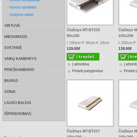
- Vonios komplektai
- Vonios spintelės
- Vystymo stalai
VIRTUVĖ
Čiužinys MT-BT255
Čiužinys 
90x200
100x200
MIEGAMASIS
I: 200cm P: 90cm A: 18cm
I: 200cm P
SVETAINĖ
129.00€
139.00€
VAIKŲ KAMBARYS
Į atmintinę
Į atmint
PRIEŠKAMBARIS
Pridėti palyginimui
Pridėti 
BIURAS
VONIA
LAUKO BALDAI
IŠPARDAVIMAS
Čiužinys MT-BT257
Čiužinys 