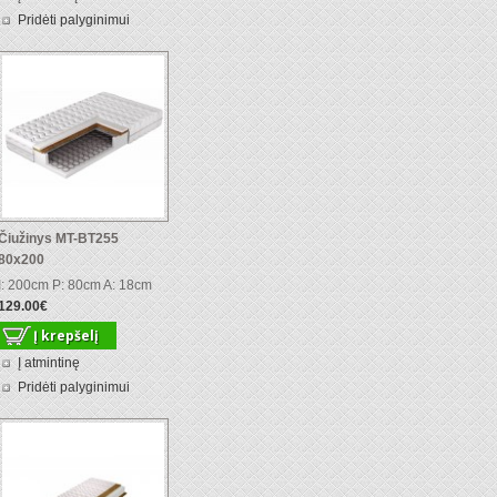
Pridėti palyginimui
Čiužinys MT-BT255
80x200
I: 200cm P: 80cm A: 18cm
129.00€
Į atmintinę
Pridėti palyginimui