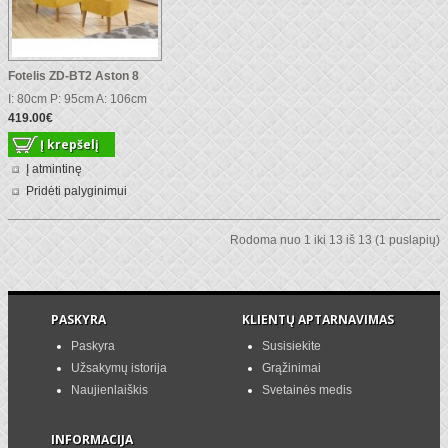
Fotelis ZD-BT2 Aston 8
I: 80cm P: 95cm A: 106cm
419.00€
Į atmintinę
Pridėti palyginimui
Rodoma nuo 1 iki 13 iš 13 (1 puslapių)
PASKYRA
KLIENTŲ APTARNAVIMAS
Paskyra
Susisiekite
Užsakymų istorija
Grąžinimai
Naujienlaiškis
Svetainės medis
INFORMACIJA