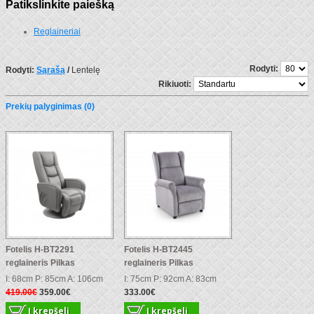
Patikslinkite paiešką
Reglaineriai
Rodyti:
Rodyti:
Sąrašą
/
Lentelę
Rikiuoti:
Prekių palyginimas (0)
Fotelis H-BT2291
Fotelis H-BT2445
reglaineris Pilkas
reglaineris Pilkas
I: 68cm P: 85cm A: 106cm
I: 75cm P: 92cm A: 83cm
419.00€
359.00€
333.00€