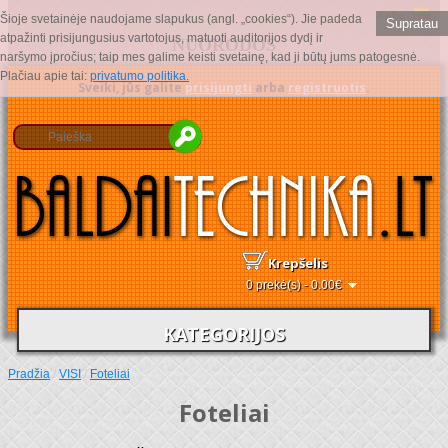
Kalba :
Šioje svetainėje naudojame slapukus (angl. „cookies“). Jie padeda
Supratau
atpažinti prisijungusius vartotojus, matuoti auditorijos dydį ir
NUORODOS
naršymo įpročius; taip mes galime keisti svetainę, kad ji būtų jums patogesnė.
Plačiau apie tai:
privatumo politika.
Sveiki, jūs galite
prisijungti
arba
registruotis
.
Krepšelis
0 prekė(s) - 0.00€
KATEGORIJOS
Pradžia
/
VISI
/
Foteliai
Foteliai