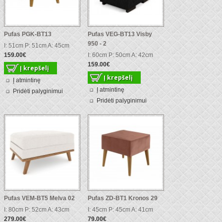
Pufas PGK-BT13
Pufas VEG-BT13 Visby
950 - 2
I: 51cm P: 51cm A: 45cm
159.00€
I: 60cm P: 50cm A: 42cm
159.00€
Į atmintinę
Į atmintinę
Pridėti palyginimui
Pridėti palyginimui
Pufas VEM-BT5 Melva 02
Pufas ZD-BT1 Kronos 29
I: 80cm P: 52cm A: 43cm
I: 45cm P: 45cm A: 41cm
279.00€
79.00€