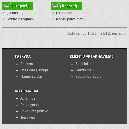
Į atmintinę
Į atmintinę
Pridėti palyginimui
Pridėti palyginimui
Rodoma nuo 1 iki 14 iš 14 (1 puslapių)
PASKYRA
KLIENTŲ APTARNAVIMAS
Paskyra
Susisiekite
Užsakymų istorija
Grąžinimai
Naujienlaiškis
Svetainės medis
INFORMACIJA
Apie mus
Pristatymas
Privatumo politika
Taisyklės