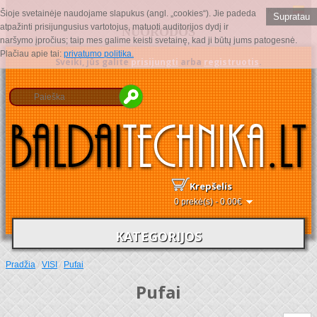
Kalba :
Šioje svetainėje naudojame slapukus (angl. „cookies“). Jie padeda
Supratau
atpažinti prisijungusius vartotojus, matuoti auditorijos dydį ir
NUORODOS
naršymo įpročius; taip mes galime keisti svetainę, kad ji būtų jums patogesnė.
Plačiau apie tai:
privatumo politika.
Sveiki, jūs galite
prisijungti
arba
registruotis
.
Krepšelis
0 prekė(s) - 0.00€
KATEGORIJOS
Pradžia
/
VISI
/
Pufai
Pufai