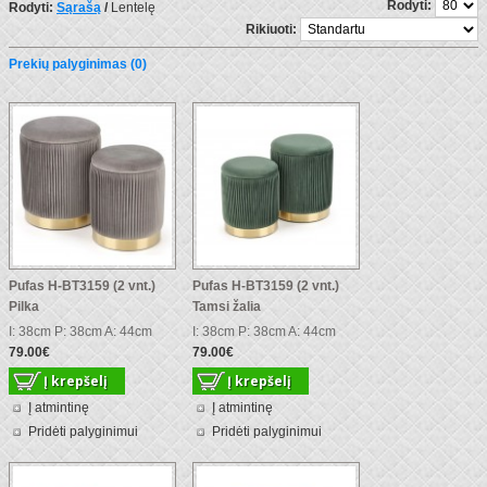
Rodyti:
Rodyti:
Sąrašą
/
Lentelę
Rikiuoti:
Prekių palyginimas (0)
Pufas H-BT3159 (2 vnt.)
Pufas H-BT3159 (2 vnt.)
Pilka
Tamsi žalia
I: 38cm P: 38cm A: 44cm
I: 38cm P: 38cm A: 44cm
79.00€
79.00€
Į atmintinę
Į atmintinę
Pridėti palyginimui
Pridėti palyginimui