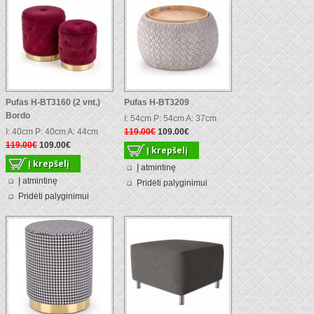
Pufas H-BT3160 (2 vnt.)
Pufas H-BT3209
Bordo
I: 54cm P: 54cm A: 37cm
I: 40cm P: 40cm A: 44cm
119.00€
109.00€
119.00€
109.00€
Į atmintinę
Į atmintinę
Pridėti palyginimui
Pridėti palyginimui