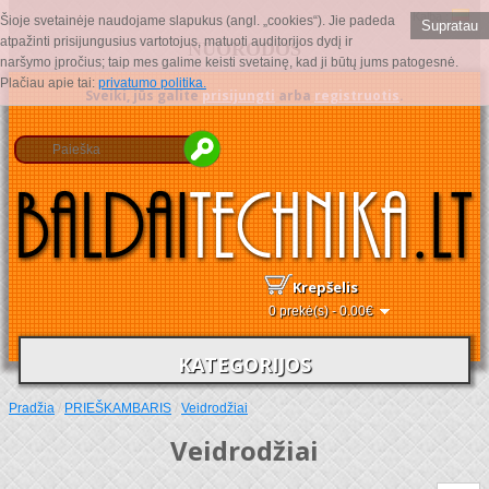
Kalba :
Šioje svetainėje naudojame slapukus (angl. „cookies“). Jie padeda
Supratau
atpažinti prisijungusius vartotojus, matuoti auditorijos dydį ir
NUORODOS
naršymo įpročius; taip mes galime keisti svetainę, kad ji būtų jums patogesnė.
Plačiau apie tai:
privatumo politika.
Sveiki, jūs galite
prisijungti
arba
registruotis
.
Krepšelis
0 prekė(s) - 0.00€
KATEGORIJOS
Pradžia
/
PRIEŠKAMBARIS
/
Veidrodžiai
Veidrodžiai