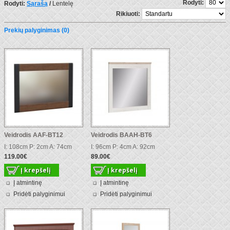
Rodyti:
Rodyti:
Sąrašą
/
Lentelę
Rikiuoti:
Prekių palyginimas (0)
Veidrodis AAF-BT12
Veidrodis BAAH-BT6
I: 108cm P: 2cm A: 74cm
I: 96cm P: 4cm A: 92cm
119.00€
89.00€
Į atmintinę
Į atmintinę
Pridėti palyginimui
Pridėti palyginimui