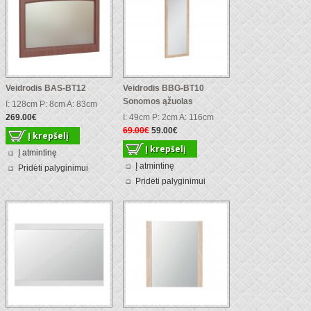
Veidrodis BAS-BT12
Veidrodis BBG-BT10
Sonomos ąžuolas
I: 128cm P: 8cm A: 83cm
269.00€
I: 49cm P: 2cm A: 116cm
69.00€
59.00€
Į atmintinę
Į atmintinę
Pridėti palyginimui
Pridėti palyginimui