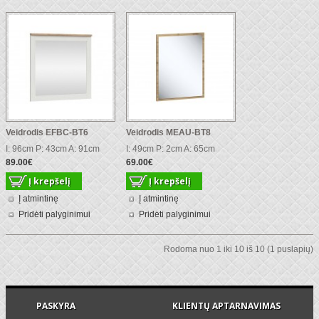
Veidrodis EFBC-BT6
Veidrodis MEAU-BT8
I: 96cm P: 43cm A: 91cm
I: 49cm P: 2cm A: 65cm
89.00€
69.00€
Į atmintinę
Į atmintinę
Pridėti palyginimui
Pridėti palyginimui
Rodoma nuo 1 iki 10 iš 10 (1 puslapių)
PASKYRA
KLIENTŲ APTARNAVIMAS