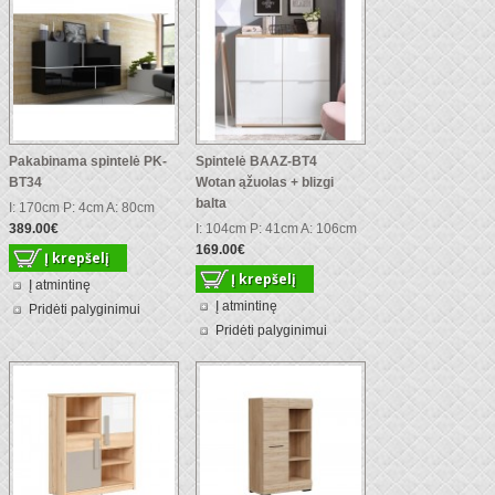
Pakabinama spintelė PK-
Spintelė BAAZ-BT4
BT34
Wotan ąžuolas + blizgi
balta
I: 170cm P: 4cm A: 80cm
389.00€
I: 104cm P: 41cm A: 106cm
169.00€
Į atmintinę
Į atmintinę
Pridėti palyginimui
Pridėti palyginimui