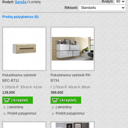
Rodyti:
Rodyti:
Sąrašą
/
Lentelę
Rikiuoti:
Prekių palyginimas (0)
Pakabinama spintelė
Pakabinama spintelė PK-
BEC-BT11
BT34
I: 105cm P: 35cm A: 41cm
I: 170cm P: 40cm A: 80cm
139.00€
389.00€
Į atmintinę
Į atmintinę
Pridėti palyginimui
Pridėti palyginimui