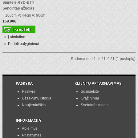
Spintelė RYD-BT4
Sendintas ąžuolas
I: 100cm P: 44cm A: 90cm
169.00€
Į atmintinę
Pridėti palyginimui
Rodoma nuo 1 iki 21 iš 21 (1 puslapių)
PASKYRA
KLIENTŲ APTARNAVIMAS
Paskyra
Susisiekite
Užsakymų istorija
Grąžinimai
Naujienlaiškis
Svetainės medis
INFORMACIJA
Apie mus
Pristatymas