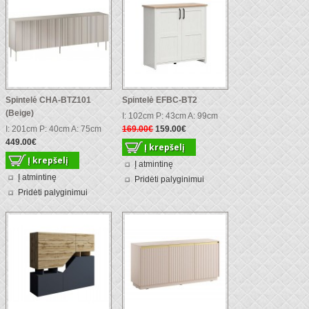
Spintelė CHA-BTZ101
Spintelė EFBC-BT2
(Beige)
I: 102cm P: 43cm A: 99cm
I: 201cm P: 40cm A: 75cm
169.00€
159.00€
449.00€
Į atmintinę
Į atmintinę
Pridėti palyginimui
Pridėti palyginimui