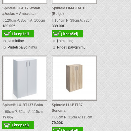
Spintelė JF-BT7 Wotan
Spintelė LIM-BTAE100
ąžuolas + Antracitas
(Beige)
I: 120cm P: 35cm A: 100cm
I: 154cm P: 39cm A: 72cm
189.00€
339.00€
Į atmintinę
Į atmintinę
Pridėti palyginimui
Pridėti palyginimui
Spintelė LU-BT137 Balta
Spintelė LU-BT137
Sonoma
I: 60cm P: 32cm A: 115cm
79.00€
I: 60cm P: 32cm A: 115cm
79.00€