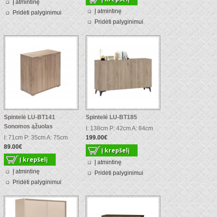
Į atmintinę
Į atmintinę
Pridėti palyginimui
Pridėti palyginimui
Spintelė LU-BT141
Spintelė LU-BT185
Sonomos ąžuolas
I: 138cm P: 42cm A: 84cm
I: 71cm P: 35cm A: 75cm
199.00€
89.00€
Į atmintinę
Į atmintinę
Pridėti palyginimui
Pridėti palyginimui