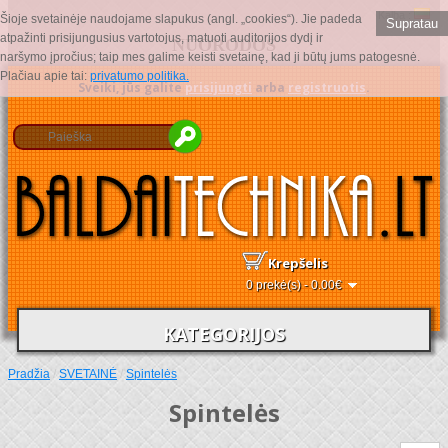
Kalba :
Šioje svetainėje naudojame slapukus (angl. „cookies“). Jie padeda
Supratau
atpažinti prisijungusius vartotojus, matuoti auditorijos dydį ir
NUORODOS
naršymo įpročius; taip mes galime keisti svetainę, kad ji būtų jums patogesnė.
Plačiau apie tai:
privatumo politika.
Sveiki, jūs galite
prisijungti
arba
registruotis
.
Krepšelis
0 prekė(s) - 0.00€
KATEGORIJOS
Pradžia
/
SVETAINĖ
/
Spintelės
Spintelės