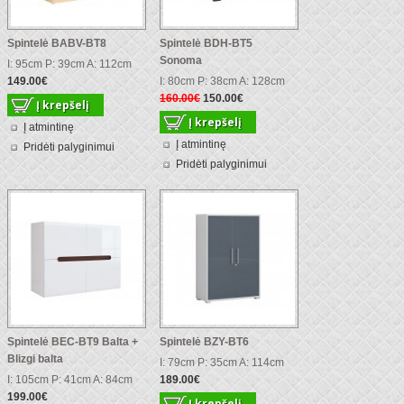
Spintelė BABV-BT8
Spintelė BDH-BT5
Sonoma
I: 95cm P: 39cm A: 112cm
149.00€
I: 80cm P: 38cm A: 128cm
160.00€
150.00€
Į atmintinę
Į atmintinę
Pridėti palyginimui
Pridėti palyginimui
Spintelė BEC-BT9 Balta +
Spintelė BZY-BT6
Blizgi balta
I: 79cm P: 35cm A: 114cm
I: 105cm P: 41cm A: 84cm
189.00€
199.00€