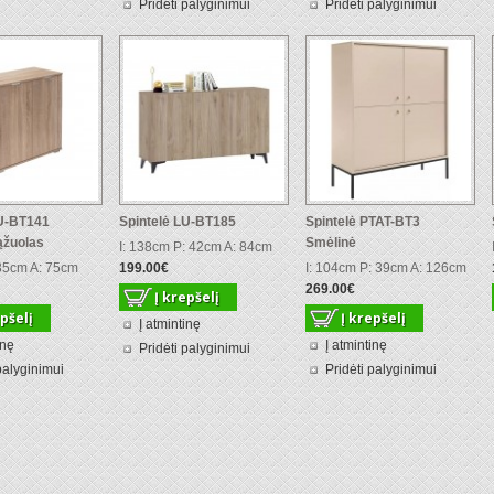
Pridėti palyginimui
Pridėti palyginimui
LU-BT141
Spintelė LU-BT185
Spintelė PTAT-BT3
žuolas
Smėlinė
I: 138cm P: 42cm A: 84cm
 35cm A: 75cm
199.00€
I: 104cm P: 39cm A: 126cm
269.00€
Į atmintinę
inę
Į atmintinę
Pridėti palyginimui
palyginimui
Pridėti palyginimui