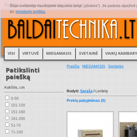
Pradžia
Paskyra
Krepšelis
Atsiskaityti
Šioje svetainėje naudojame slapukus (angl. „cookies“). Jie padeda atpažinti pr
tai:
privatumo politika.
VISI
VIRTUVĖ
MIEGAMASIS
SVETAINĖ
VAIKŲ KAMBAR
Pradžia
/
MIEGAMASIS
/
Spintelės
Patikslinti
paiešką
Aukštis, cm
Rodyti:
Sąrašą
/
Lentelę
0-50
Prekių palyginimas (0)
101-150
151-180
181-200
51-70
71-100