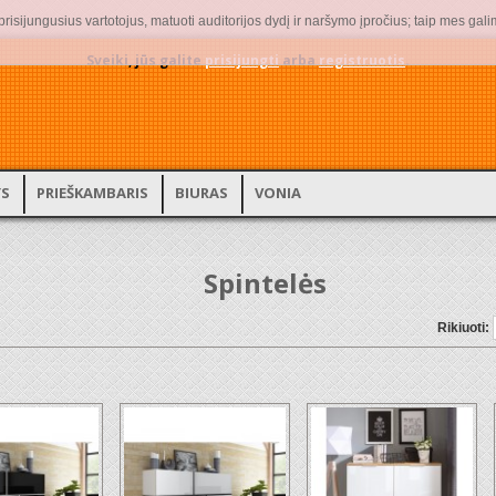
isijungusius vartotojus, matuoti auditorijos dydį ir naršymo įpročius; taip mes gali
Sveiki, jūs galite
prisijungti
arba
registruotis
.
YS
PRIEŠKAMBARIS
BIURAS
VONIA
Spintelės
Rikiuoti: