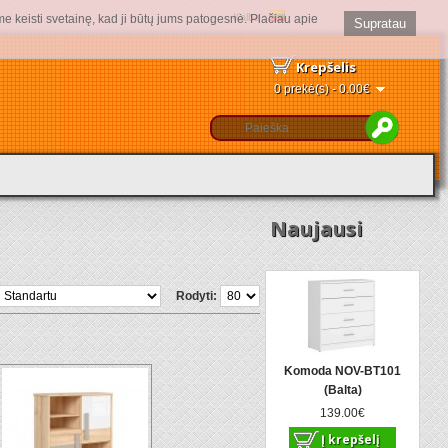
Kalba :
me keisti svetainę, kad ji būtų jums patogesnė. Plačiau apie
Supratau
Krepšelis
0 prekė(s) - 0.00€
Naujausi
Rodyti:
Komoda NOV-BT101
(Balta)
139.00€