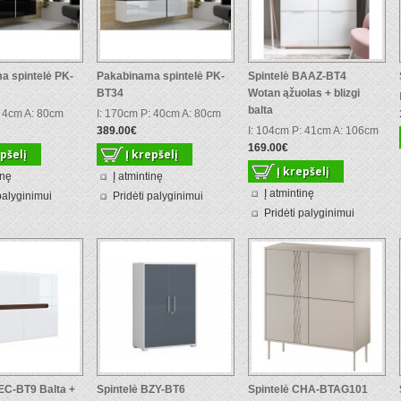
a spintelė PK-
Pakabinama spintelė PK-
Spintelė BAAZ-BT4
BT34
Wotan ąžuolas + blizgi
balta
: 4cm A: 80cm
I: 170cm P: 40cm A: 80cm
389.00€
I: 104cm P: 41cm A: 106cm
169.00€
inę
Į atmintinę
Į atmintinę
palyginimui
Pridėti palyginimui
Pridėti palyginimui
EC-BT9 Balta +
Spintelė BZY-BT6
Spintelė CHA-BTAG101