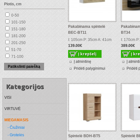
Plotis, cm
0-50
101-150
Pakabinama spintelė
Pakabinam
151-180
BEC-BT11
BT34
181-200
I: 105cm P: 35cm A: 41cm
I: 170cm P
201-250
139.00€
389.00€
51-70
71-100
Į atmintinę
Į atmint
Patikslinti paiešką
Pridėti palyginimui
Pridėti 
Kategorijos
VISI
VIRTUVĖ
MIEGAMASIS
- Čiužiniai
- Grotelės
Spintelė BDH-BT5
Spintelė B