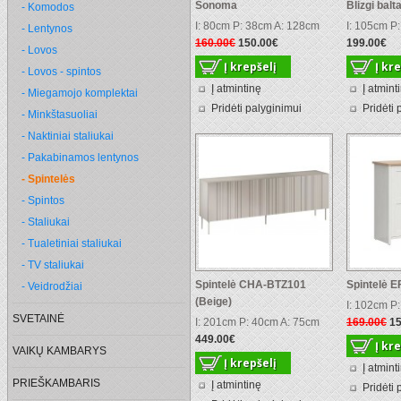
Sonoma
Blizgi balt
- Komodos
I: 80cm P: 38cm A: 128cm
I: 105cm P
- Lentynos
160.00€
150.00€
199.00€
- Lovos
- Lovos - spintos
Į atmintinę
Į atmint
- Miegamojo komplektai
Pridėti palyginimui
Pridėti 
- Minkštasuoliai
- Naktiniai staliukai
- Pakabinamos lentynos
- Spintelės
- Spintos
- Staliukai
- Tualetiniai staliukai
- TV staliukai
Spintelė CHA-BTZ101
Spintelė 
- Veidrodžiai
(Beige)
I: 102cm P
SVETAINĖ
I: 201cm P: 40cm A: 75cm
169.00€
15
449.00€
VAIKŲ KAMBARYS
Į atmint
PRIEŠKAMBARIS
Į atmintinę
Pridėti 