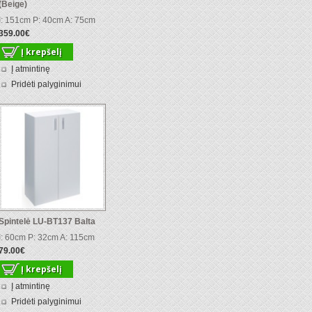
(Beige)
I: 151cm P: 40cm A: 75cm
359.00€
Į atmintinę
Pridėti palyginimui
Spintelė LU-BT137 Balta
I: 60cm P: 32cm A: 115cm
79.00€
Į atmintinę
Pridėti palyginimui