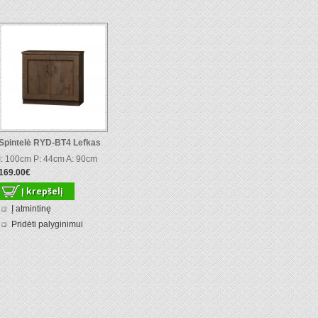
Spintelė RYD-BT4 Lefkas
I: 100cm P: 44cm A: 90cm
169.00€
Į atmintinę
Pridėti palyginimui