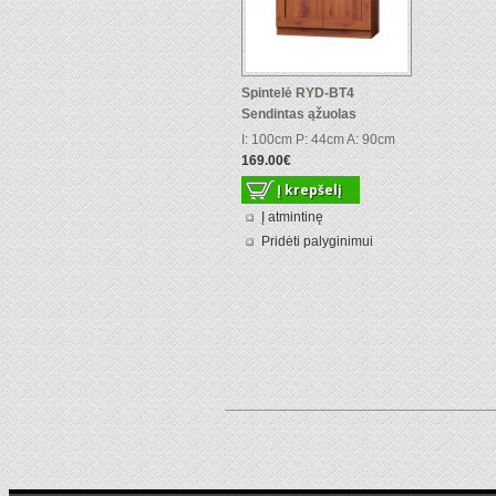
Spintelė RYD-BT4
Sendintas ąžuolas
I: 100cm P: 44cm A: 90cm
169.00€
Į atmintinę
Pridėti palyginimui