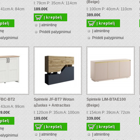
a
(Beige)
I: 79cm P: 35cm A: 114cm
: 41cm A: 84cm
189.00€
I: 100cm P: 40cm A: 110cm
389.00€
Į atmintinę
inę
Į atmintinę
Pridėti palyginimui
palyginimui
Pridėti palyginimui
EFBC-BT2
Spintelė JF-BT7 Wotan
Spintelė LIM-BTAE100
ąžuolas + Antracitas
(Beige)
: 43cm A: 99cm
9.00€
I: 120cm P: 35cm A: 100cm
I: 154cm P: 39cm A: 72cm
189.00€
339.00€
inę
Į atmintinę
Į atmintinę
palyginimui