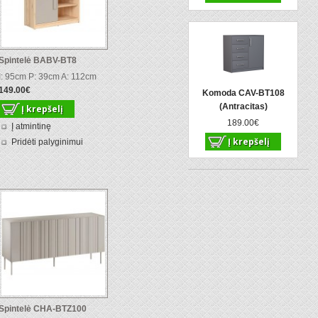
Spintelė BABV-BT8
I: 95cm P: 39cm A: 112cm
149.00€
Komoda CAV-BT108
(Antracitas)
189.00€
Į atmintinę
Pridėti palyginimui
Spintelė CHA-BTZ100