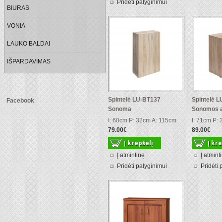
Pridėti palyginimui
BIURAS
VONIA
LAUKO BALDAI
IŠPARDAVIMAS
Spintelė LU-BT137
Spintelė 
Facebook
Sonoma
Sonomos ą
I: 60cm P: 32cm A: 115cm
I: 71cm P:
79.00€
89.00€
Į atmintinę
Į atmint
Pridėti palyginimui
Pridėti 